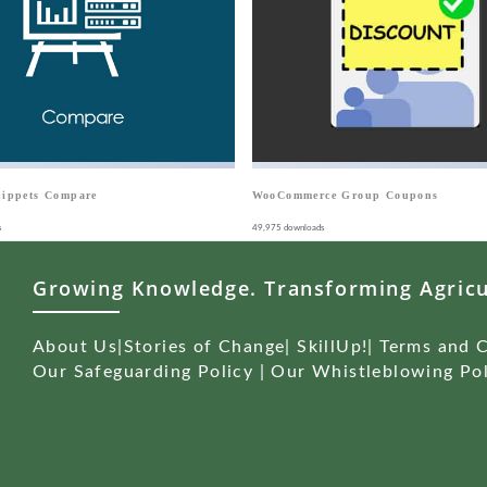
ippets Compare
WooCommerce Group Coupons
s
49,975 downloads
Growing Knowledge. Transforming Agricu
About Us
|
Stories of Change
|
SkillUp!
|
Terms and 
Our Safeguarding Policy
|
Our Whistleblowing Pol