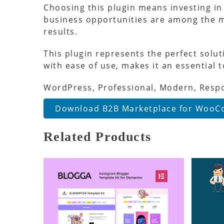
Choosing this plugin means investing i
omabet
Romabet giriş
Casibom
Casibom giriş
Avrup
business opportunities are among the m
ş
lunabet
lunabet giriş
mavibet
mavibet giriş
celtabet
results.
Marsbahis giriş
Marsbahis
Mrking
Mrking giriş
Mrkin
t
lunabet
lunabet giriş
lunabet
This plugin represents the perfect solu
with ease of use, makes it an essential 
WordPress, Professional, Modern, Respo
Download B2B Marketplace for WooC
Related Products