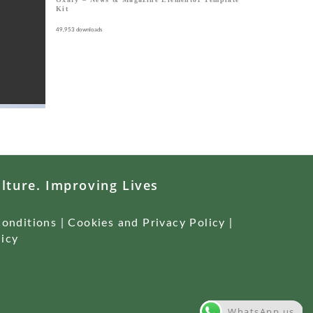
Kit
49,953 downloads
lture. Improving Lives
Conditions
|
Cookies and Privacy Policy
|
icy
WhatsApp us