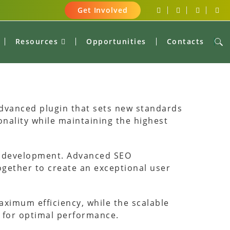
minbet giriş
Meybet giriş
Atlasbet giriş
efesbet
Get Involved
ing giriş
Betbigo
Betbigo giriş
Kalebet
Kalebet giriş
et giriş
Enbet
Enbet giriş
Meritking
Meritking giriş
Resources
Opportunities
Contacts
ulibet giriş
holiganbet giriş
pusulabet giriş
ahiscasino
bahiscasino giriş
avrupabet
iscasino
bahiscasino giriş
avrupabet
avrupabet giriş
Search For:
ganbet giriş
mavibet giriş
jojobet giriş
estbet giriş
teosbet giriş
Royalbet giriş
t
enbet giriş
meybet
meybet giriş
pokerklas giriş
dvanced plugin that sets new standards
liganbet giriş
meritking giriş
marsbahis giriş
nality while maintaining the highest
et giriş
Amgbahis
Amgbahis giriş
teosbet giriş
iş
betnano
betnano giriş
betkanyon
betkanyon giriş
aribu
Betparibu giriş
holiganbet
holiganbet giriş
eb development. Advanced SEO
ay giriş
Süpertotobet giriş
meybet giriş
ogether to create an exceptional user
betsilin
betsilin giriş
norabahis
norabahis giriş
mabet
Romabet giriş
Amgbahis
Amgbahis giriş
aximum efficiency, while the scalable
Romabet giriş
Teosbet giriş
Roketbet giriş
d for optimal performance.
bet giriş
pulibet giriş
atlasbet
atlasbet giriş
Adresi, Meritking Casino Ve Slot Oyunları