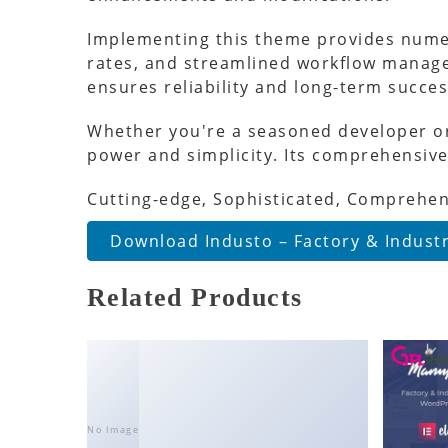
omabet
Romabet giriş
Casibom
Casibom giriş
Avrup
Implementing this theme provides nume
ş
lunabet
lunabet giriş
mavibet
mavibet giriş
celtabet
rates, and streamlined workflow managem
Marsbahis giriş
Marsbahis
Mrking
Mrking giriş
Mrkin
ensures reliability and long-term succes
t
lunabet
lunabet giriş
lunabet
Whether you're a seasoned developer or 
power and simplicity. Its comprehensive 
Cutting-edge, Sophisticated, Comprehens
Download Industo – Factory & Industr
Related Products
No Image